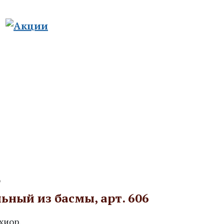
8-800-511-76-50
8-926-925-32-30
го православия
Спецпредложения
Контакты
6
ьный из басмы, арт. 606
хиор.