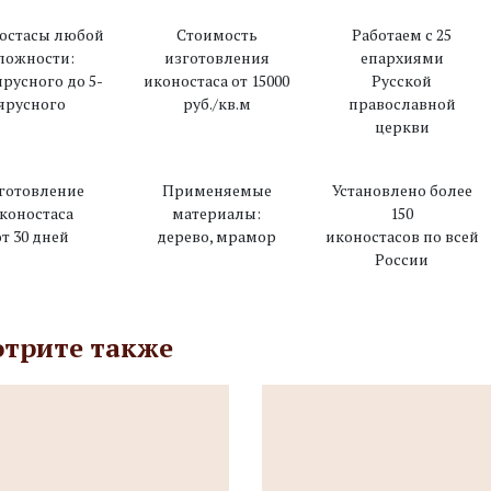
остасы любой
Стоимость
Работаем с 25
ложности:
изготовления
епархиями
ярусного до 5-
иконостаса от 15000
Русской
ярусного
руб./кв.м
православной
церкви
готовление
Применяемые
Установлено более
коностаса
материалы:
150
от 30 дней
дерево, мрамор
иконостасов по всей
России
трите также