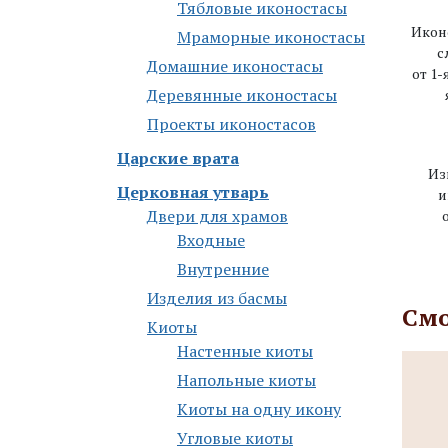
Тябловые иконостасы
Икон
Мраморные иконостасы
с
Дoмaшниe икoнoстaсы
от 1-
Деревянные иконостасы
Проекты иконостасов
Царские врата
Из
Церковная утварь
и
Двери для храмов
Входные
Внутренние
Изделия из басмы
Смо
Киоты
Настенные киоты
Напольные киоты
Киоты на одну икону
Угловые киоты