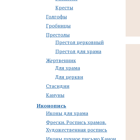
Кресты
Голгофы
Гробницы
Престолы
Престол церковный
Престол для храма
Жертвенник
Для храма
Для церкви
Стасидии
Кануны
Иконопись
Иконы для храма
Фрески. Роспись храмов.
Художественная роспись
Иконы ручное письмо Канон