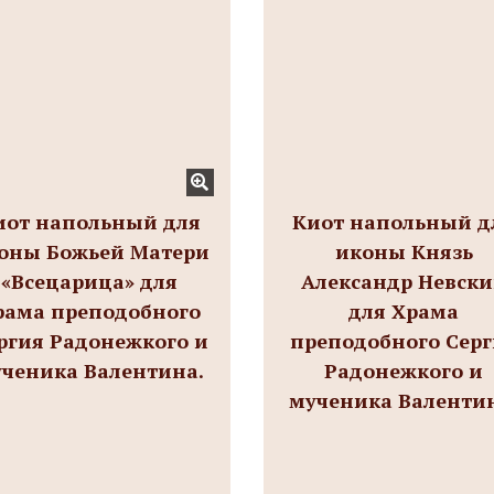
иот напольный для
Киот напольный д
оны Божьей Матери
иконы Князь
«Всецарица» для
Александр Невск
рама преподобного
для Храма
ргия Радонежкого и
преподобного Сер
ченика Валентина.
Радонежкого и
мученика Валенти