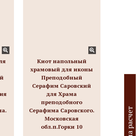
ля
Киот напольный
храмовый для иконы
ий
Преподобный
Серафим Саровский
гия
для Храма
преподобного
З
а
я
в
к
а
а
р
а
с
ч
е
т
и
з
д
е
л
и
на.
Серафима Саровского.
Московская
обл.п.Горки 10