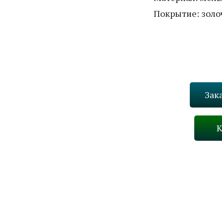
Покрытие: золо
Зак
К
Назад
В каталог