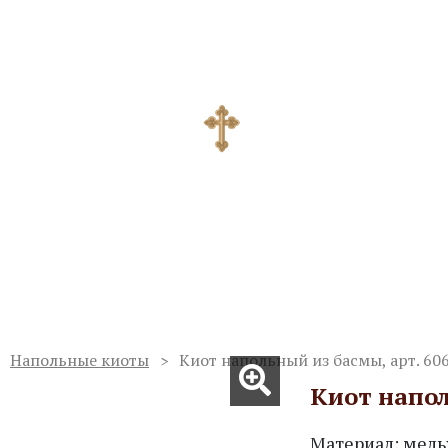
ию храмов
ад. Церковные традиции из сердца русско
Отзывы
Полезные статьи
Доставка и оплата
Напольные киоты
Киот напольный из басмы, арт. 60
Киот напол
Материал: мель