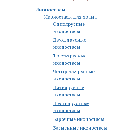
Иконостасы
Иконостасы для храма
Одноярусные
иконостасы
Двухъярусные
иконостасы
Трехъярусные
иконостасы
Четырёхъярусные
иконостасы
Пятиярусные
иконостасы
Шестиярустные
иконостасы
Барочные иконостасы
Басменные иконостасы