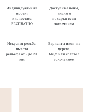
Индивидуальный
Доступные цены,
проект
акции и
иконостаса
подарки всем
БЕСПЛАТНО
заказчикам
Искусная резьба:
Варианты икон: на
высота
дереве,
рельефа от 5 до 200
МДФ или холсте с
мм
золочением