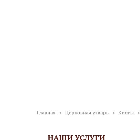
Ваш регион:
Воронеж
Мастерская по изготовлению
иконостасов и благоукрашен
Работаем с 1998 года
Сергиев Пос
Услуги
О мастерской
Проекты
Главная
Церковная утварь
Киоты
НАШИ УСЛУГИ