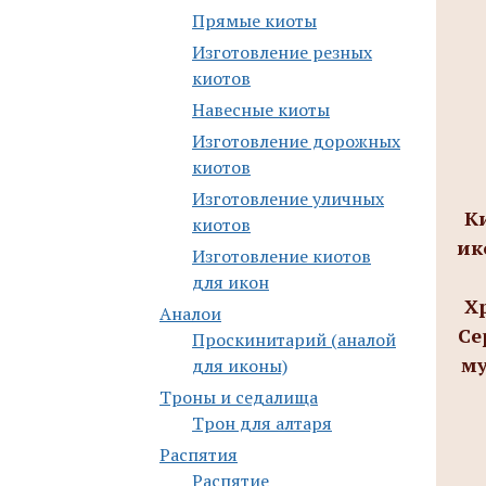
Прямые киоты
Изготовление резных
киотов
Навесные киоты
Изготовление дорожных
киотов
Изготовление уличных
К
киотов
ик
Изготовление киотов
для икон
Х
Аналои
Се
Проскинитарий (аналой
му
для иконы)
Троны и седалища
Трон для алтаря
Распятия
Распятие